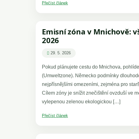
Přečíst článek
Emisní zóna v Mnichově: vš
2026
29. 5. 2026
Pokud plánujete cestu do Mnichova, pohlídej
(Umweltzone). Německo podmínky dlouhodob
nejpřísnějšími omezeními, zejména pro star
Cílem zóny je snížit znečištění ovzduší ve mě
vylepenou zelenou ekologickou […]
Přečíst článek