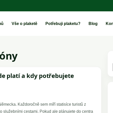
mů
Vše o plaketě
Potřebuji plaketu?
Blog
Kon
zóny
de platí a kdy potřebujete
Německa. Každoročně sem míří statisíce turistů z
o služebními cestami. Pokud ale plánujete do centra